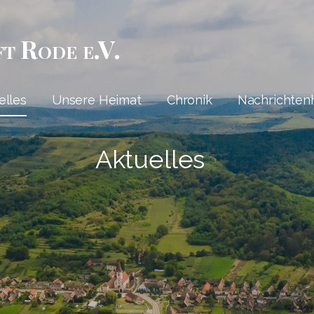
ft Rode e.V.
elles
Unsere Heimat
Chronik
Nachrichten
Aktuelles