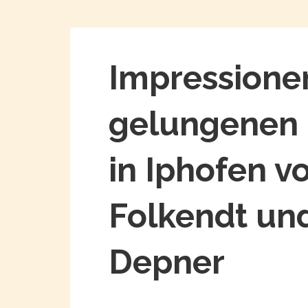
Impressione
gelungenen 
in Iphofen v
Folkendt u
Depner