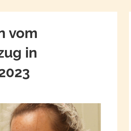
n vom
ug in
 2023