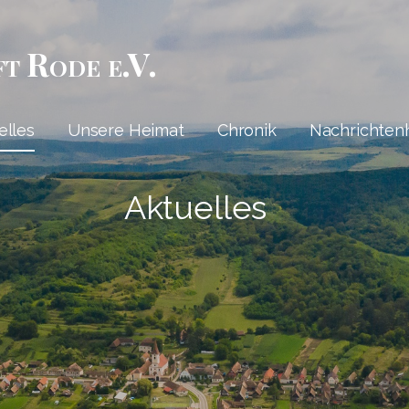
ft Rode e.V.
elles
Unsere Heimat
Chronik
Nachrichten
Aktuelles