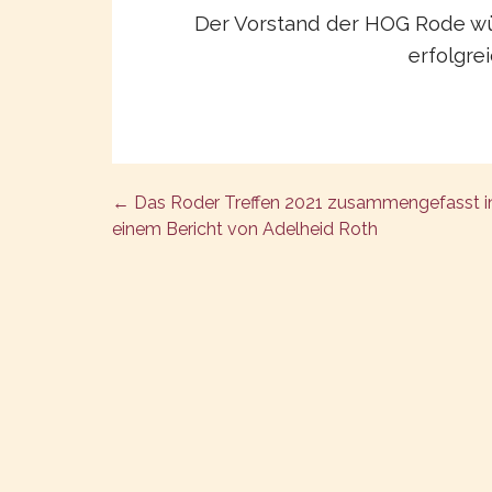
Der Vorstand der HOG Rode wü
erfolgre
←
Das Roder Treffen 2021 zusammengefasst i
Post
einem Bericht von Adelheid Roth
navigation