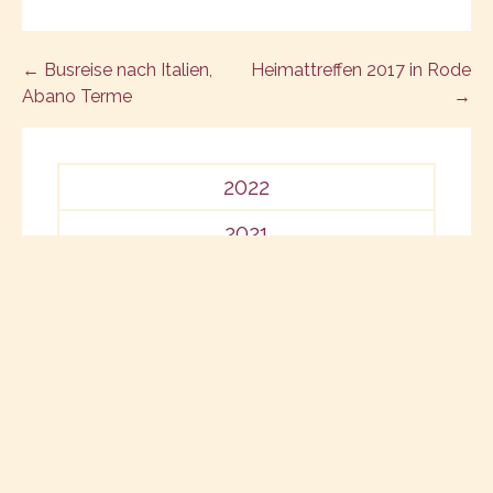
Post
← Busreise nach Italien,
Heimattreffen 2017 in Rode
Abano Terme
→
navigation
2022
2021
2020
2019
2018
2017
2016