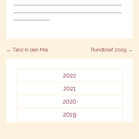
Post
← Tanz in den Mai
Rundbrief 2009 →
navigation
2022
2021
2020
2019
2018