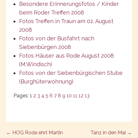
Besondere Erinnerungsfotos / Kinder
beim Roder Treffen 2008
Fotos Treffen in Traun am 02. August
2008
Fotos von der Busfahrt nach
Siebenbürgen 2008
Fotos Häuser aus Rode August 2008
(M.Windisch)
Fotos von der Siebenbürgischen Stube
(Burghüterwohnung)
Pages:
1
2
3
4
5
6
7
8
9
10
11
12
13
Post
← HOG Rode ehrt Martin
Tanz in den Mai →