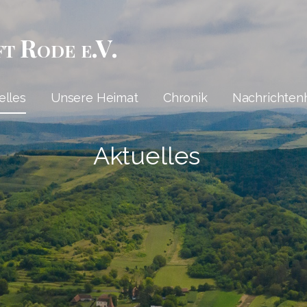
ft Rode e.V.
elles
Unsere Heimat
Chronik
Nachrichten
Aktuelles