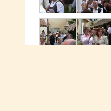
Pages:
1
2
3
4
5
6
7
8
9
10
11
12
13
← HOG Rode ehrt Martin Feifer
Post