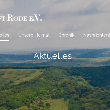
ft Rode e.V.
elles
Unsere Heimat
Chronik
Nachrichten
Aktuelles