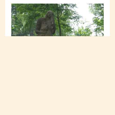
Dieses mittlerweile verschwundene
Grabmal erinnerte an den Roder Pfarrer
Michael Ungar
, der von 1798 bis 1832
Pfarrer in Rode war.