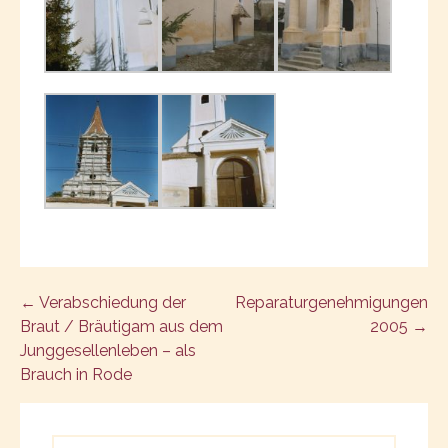
Post
← Verabschiedung der
Reparaturgenehmigungen
Braut / Bräutigam aus dem
2005 →
navigation
Junggesellenleben – als
Brauch in Rode