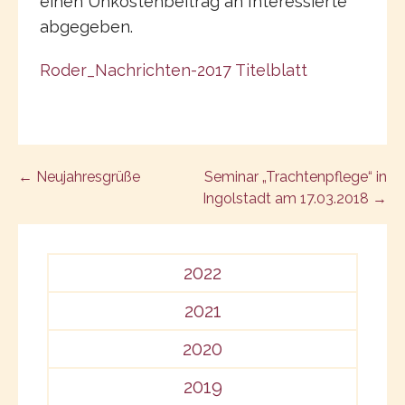
einen Unkostenbeitrag an Interessierte
abgegeben.
Roder_Nachrichten-2017 Titelblatt
Post
← Neujahresgrüße
Seminar „Trachtenpflege“ in
Ingolstadt am 17.03.2018 →
navigation
2022
2021
2020
2019