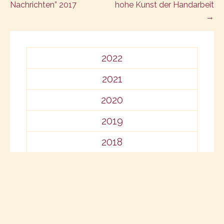
Nachrichten” 2017
hohe Kunst der Handarbeit
navigation
→
2022
2021
2020
2019
2018
2017
2016
2015