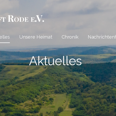
ft Rode e.V.
elles
Unsere Heimat
Chronik
Nachrichten
Aktuelles